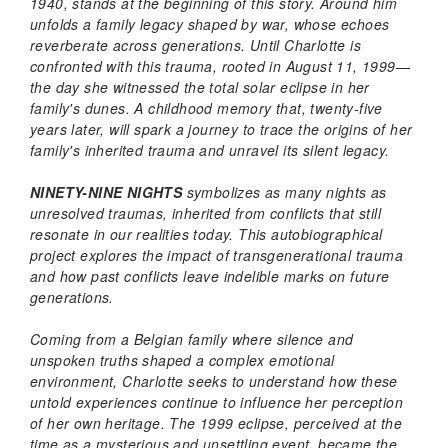
1940, stands at the beginning of this story. Around him
unfolds a family legacy shaped by war, whose echoes
reverberate across generations. Until Charlotte is
confronted with this trauma, rooted in August 11, 1999—
the day she witnessed the total solar eclipse in her
family's dunes. A childhood memory that, twenty-five
years later, will spark a journey to trace the origins of her
family's inherited trauma and unravel its silent legacy.
NINETY-NINE NIGHTS
symbolizes as many nights as
unresolved traumas, inherited from conflicts that still
resonate in our realities today. This autobiographical
project explores the impact of transgenerational trauma
and how past conflicts leave indelible marks on future
generations.
Coming from a Belgian family where silence and
unspoken truths shaped a complex emotional
environment, Charlotte seeks to understand how these
untold experiences continue to influence her perception
of her own heritage. The 1999 eclipse, perceived at the
time as a mysterious and unsettling event, became the