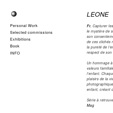
LEONE
Personal Work
Fr.
Capturer les
le mystère de s
Selected commissions
son consenteme
Exhibitions
de ces clichés 
Book
la pureté de l’e
respect de son 
INFO
Un hommage à l’
valeurs familial
l’enfant. Chaqu
plaisirs de la v
photographique
enfant, créant 
Série à retrou
Mag