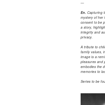
—
En.
Capturing t
mystery of her 
consent to be p
a story, highli
integrity and a
privacy.
A tribute to chi
family values, i
image is a remin
pleasures and 
embodies the d
memories to las
Series to be fo